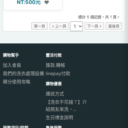
NT:500元
❤
總計 5 個記錄，共 1 頁。
第一頁
« 上一頁
下一頁 »
最後頁
購物幫手
靈活付款
加入會員
匯款.轉帳
我們的洗衣處理設備
linepay付款
積分使用攻略
購物優惠
運送方式
【洗衣不花錢？】介
紹朋友來洗，...
生日禮金說明
服務項目/時間
售後服務