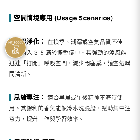
空間情境應用 (Usage Scenarios)
呼吸淨化：
在換季、潮濕或空氣品質不佳
NT:100元
時，滴入 3-5 滴於擴香儀中。其強勁的涼感能
送洗
迅速「打開」呼吸空間，減少悶塞感，讓空氣瞬
間清新。
思緒專注：
適合早晨或午後精神不濟時使
用。其銳利的香氣能像冷水洗臉般，幫助集中注
意力，提升工作與學習效率。