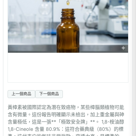
上一個商品
下一個商品
黃樟素被國際認定為潛在致癌物，某些樟腦類植物可能
含有微量。這份報告明確顯示未檢出，加上重金屬與砷
含量極低，這是一張**「極致安全牌」**。 1,8-桉油醇
1,8-Cineole 含量 80.9%：這符合藥典級（80%）的標