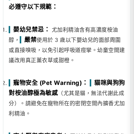
必遵守以下規範：
嬰幼兒禁忌：
尤加利精油含有高濃度桉油
嚴禁
醇，
使用於 3 歲以下嬰幼兒的面部周圍
或直接嗅吸，以免引起呼吸道痙攣。幼童空間建
議改用真正薰衣草或甜橙。
寵物安全 (Pet Warning)：
貓咪與狗狗
對桉油醇極為敏感
（尤其是貓，無法代謝此成
分）。請避免在寵物所在的密閉空間內擴香尤加
利精油。