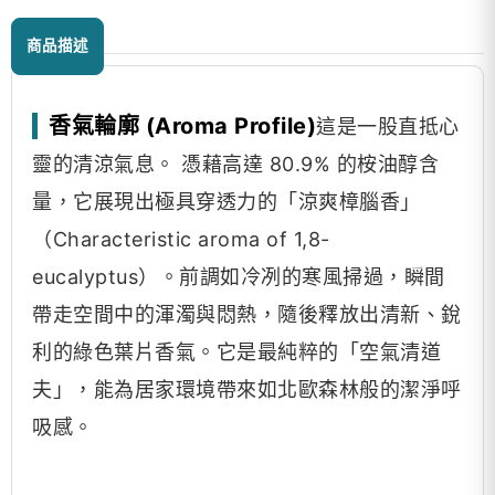
商品描述
香氣輪廓 (Aroma Profile)
這是一股直抵心
靈的清涼氣息。 憑藉高達 80.9% 的桉油醇含
量，它展現出極具穿透力的「涼爽樟腦香」
（Characteristic aroma of 1,8-
eucalyptus）。前調如冷冽的寒風掃過，瞬間
帶走空間中的渾濁與悶熱，隨後釋放出清新、銳
利的綠色葉片香氣。它是最純粹的「空氣清道
夫」，能為居家環境帶來如北歐森林般的潔淨呼
吸感。