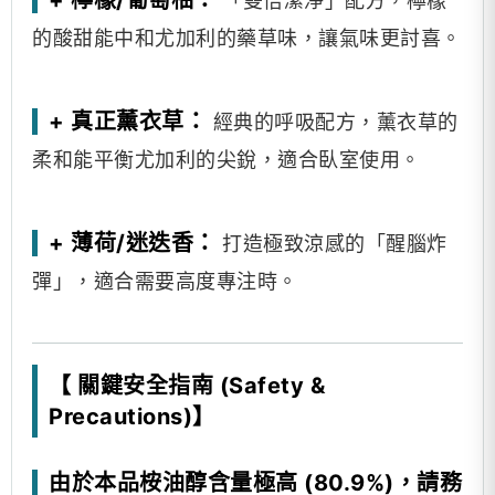
+ 檸檬/葡萄柚：
「雙倍潔淨」配方，檸檬
的酸甜能中和尤加利的藥草味，讓氣味更討喜。
+ 真正薰衣草：
經典的呼吸配方，薰衣草的
柔和能平衡尤加利的尖銳，適合臥室使用。
+ 薄荷/迷迭香：
打造極致涼感的「醒腦炸
彈」，適合需要高度專注時。
【 關鍵安全指南 (Safety &
Precautions)】
由於本品桉油醇含量極高 (80.9%)，請務