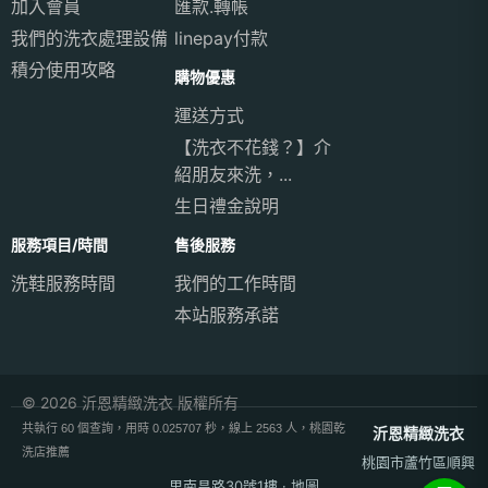
加入會員
匯款.轉帳
我們的洗衣處理設備
linepay付款
積分使用攻略
購物優惠
運送方式
【洗衣不花錢？】介
紹朋友來洗，...
生日禮金說明
服務項目/時間
售後服務
洗鞋服務時間
我們的工作時間
本站服務承諾
© 2026 沂恩精緻洗衣 版權所有
共執行 60 個查詢，用時 0.025707 秒，線上 2563 人，桃園乾
沂恩精緻洗衣
洗店推薦
桃園市蘆竹區順興
里南昌路30號1樓
·
地圖