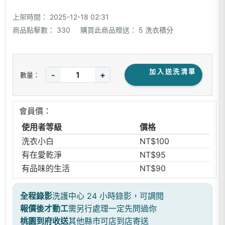
上架時間：
2025-12-18 02:31
商品點擊數：
330
購買此商品贈送：
5 洗衣積分
加入送洗清單
-
+
數量：
會員價：
使用者等級
價格
洗衣小白
NT$100
有在愛乾淨
NT$95
有品味的生活
NT$90
全程錄影
洗護中心 24 小時錄影，可調閱
報價後才動工
需另行處理一定先問過你
桃園到府收送
其他縣市可店到店寄送