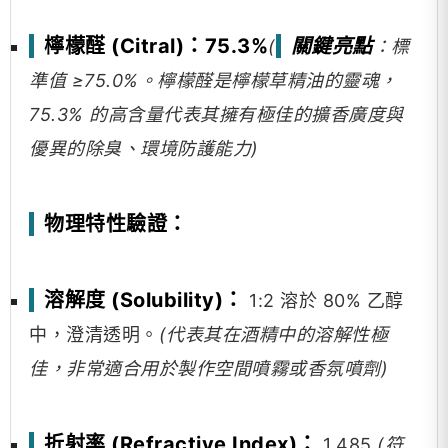
檸檬醛 (Citral)：75.3%
關鍵亮點
(
：標
準值 ≥75.0%。檸檬醛是檸檬草精油的靈魂，
75.3% 的高含量代表其擁有極佳的擴香廣度與
優異的除臭、環境防護能力)
物理特性驗證：
溶解度 (Solubility)：
1:2 溶於 80% 乙醇
中，澄清透明。
(代表其在酒精中的溶解性極
佳，非常適合用於製作空間噴霧或香氛噴劑)
折射率 (Refractive Index)：
1.485
(符