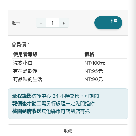
下單
-
+
數量：
會員價：
使用者等級
價格
洗衣小白
NT:100元
有在愛乾淨
NT:95元
有品味的生活
NT:90元
全程錄影
洗護中心 24 小時錄影，可調閱
報價後才動工
需另行處理一定先問過你
桃園到府收送
其他縣市可店到店寄送
收藏