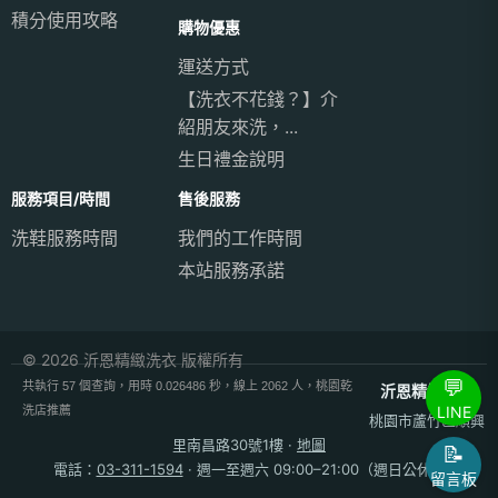
積分使用攻略
購物優惠
運送方式
【洗衣不花錢？】介
紹朋友來洗，...
生日禮金說明
服務項目/時間
售後服務
洗鞋服務時間
我們的工作時間
本站服務承諾
© 2026 沂恩精緻洗衣 版權所有
💬
共執行 57 個查詢，用時 0.026486 秒，線上 2062 人，桃園乾
沂恩精緻洗衣
LINE
洗店推薦
桃園市蘆竹區順興
里南昌路30號1樓
·
地圖
📝
電話：
03-311-1594
· 週一至週六 09:00–21:00（週日公休）
留言板