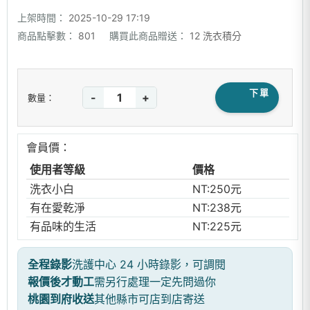
上架時間：
2025-10-29 17:19
商品點擊數：
801
購買此商品贈送：
12 洗衣積分
下單
-
+
數量：
會員價：
使用者等級
價格
洗衣小白
NT:250元
有在愛乾淨
NT:238元
有品味的生活
NT:225元
全程錄影
洗護中心 24 小時錄影，可調閱
報價後才動工
需另行處理一定先問過你
桃園到府收送
其他縣市可店到店寄送