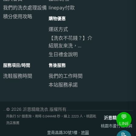
我們的洗衣處理設備
linepay付款
積分使用攻略
購物優惠
運送方式
【洗衣不花錢？】介
紹朋友來洗，...
生日禮金說明
服務項目/時間
售後服務
洗鞋服務時間
我們的工作時間
本站服務承諾
© 2026 沂恩精緻洗衣 版權所有
💬
共執行 57 個查詢，用時 0.044448 秒，線上 2223 人，桃園乾
沂恩精緻洗衣
LINE
洗店推薦
桃園市蘆竹區順興
里南昌路30號1樓
·
地圖
📝