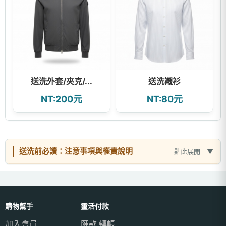
送洗外套/夾克/...
送洗襯衫
NT:200元
NT:80元
送洗前必讀：注意事項與權責說明
點此展開
購物幫手
靈活付款
加入會員
匯款.轉帳