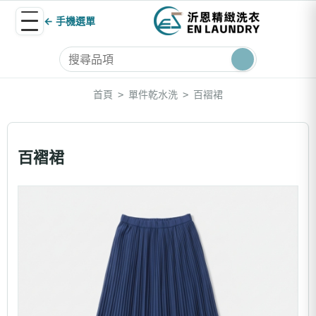
← 手機選單
首頁
單件乾水洗
百褶裙
>
>
百褶裙